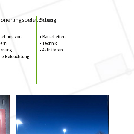
hönerungsbeleuchtung
Soluxa
hebung von
•
Bauarbeiten
ern
•
Technik
lanung
•
Aktivitäten
che Beleuchtung