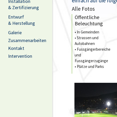
einfach auf die folg
Installation
& Zertifizierung
Alle Fotos
Entwurf
Öffentliche
& Herstellung
Beleuchtung
Galerie
•
In Gemeinden
•
Strassen und
Zusammenarbeiten
Autobahnen
Kontakt
•
Fussgängerbereiche
und
Intervention
Fussgängerzugänge
•
Plätze und Parks